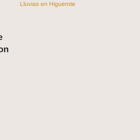
Lluvias en Higuerote
e
con