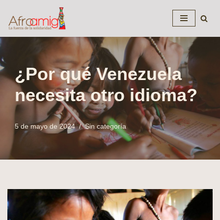
Saltar
al
contenido
¿Por qué Venezuela
necesita otro idioma?
5 de mayo de 2024
Sin categoría