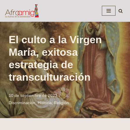
Saltar
al
contenido
El culto a la Virgen
María, exitosa
estrategia de
transculturación
10 de septiembre de 2023
Discriminación
,
Historia
,
Religión