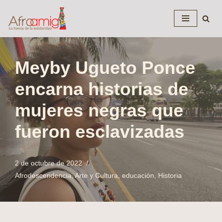
Saltar
al
contenido
Meyby Ugueto Ponce
encarna historias de
mujeres negras que
fueron esclavizadas
2 de octubre de 2022
Afrodescendencia
,
Arte y Cultura
,
educación
,
Historia