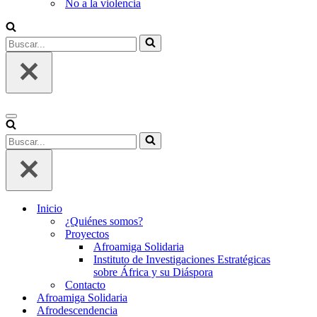
No a la violencia
Buscar...
Menú
de
Buscar...
navegación
Inicio
¿Quiénes somos?
Proyectos
Afroamiga Solidaria
Instituto de Investigaciones Estratégicas
sobre África y su Diáspora
Contacto
Afroamiga Solidaria
Afrodescendencia