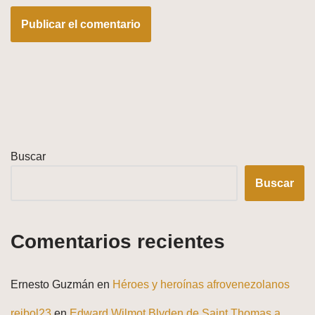
Buscar
Buscar
Comentarios recientes
Ernesto Guzmán
en
Héroes y heroínas afrovenezolanos
reibol23
en
Edward Wilmot Blyden de Saint Thomas a