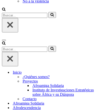
No a la violencia
Buscar...
Menú
de
Buscar...
navegación
Inicio
¿Quiénes somos?
Proyectos
Afroamiga Solidaria
Instituto de Investigaciones Estratégicas
sobre África y su Diáspora
Contacto
Afroamiga Solidaria
Afrodescendencia