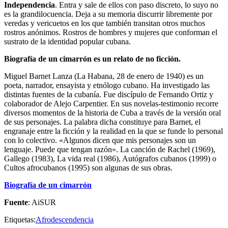
Independencia
. Entra y sale de ellos con paso discreto, lo suyo no
es la grandilocuencia. Deja a su memoria discurrir libremente por
veredas y vericuetos en los que también transitan otros muchos
rostros anónimos. Rostros de hombres y mujeres que conforman el
sustrato de la identidad popular cubana.
Biografía de un cimarrón es un relato de no ficción.
Miguel Barnet Lanza (La Habana, 28 de enero de 1940) es un
poeta, narrador, ensayista y etnólogo cubano. Ha investigado las
distintas fuentes de la cubanía. Fue discípulo de Fernando Ortiz y
colaborador de Alejo Carpentier. En sus novelas-testimonio recorre
diversos momentos de la historia de Cuba a través de la versión oral
de sus personajes. La palabra dicha constituye para Barnet, el
engranaje entre la ficción y la realidad en la que se funde lo personal
con lo colectivo. «Algunos dicen que mis personajes son un
lenguaje. Puede que tengan razón». La canción de Rachel (1969),
Gallego (1983), La vida real (1986), Autógrafos cubanos (1999) o
Cultos afrocubanos (1995) son algunas de sus obras.
Biografía de un cimarrón
Fuente
: AiSUR
Etiquetas:
Afrodescendencia