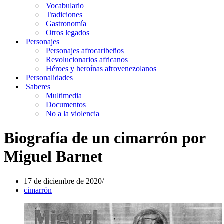
Vocabulario
Tradiciones
Gastronomía
Otros legados
Personajes
Personajes afrocaribeños
Revolucionarios africanos
Héroes y heroínas afrovenezolanos
Personalidades
Saberes
Multimedia
Documentos
No a la violencia
Biografía de un cimarrón por
Miguel Barnet
17 de diciembre de 2020
cimarrón