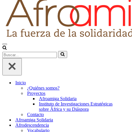
Menú
de
Buscar...
navegación
Inicio
¿Quiénes somos?
Proyectos
Afroamiga Solidaria
Instituto de Investigaciones Estratégicas
sobre África y su Diáspora
Contacto
Afroamiga Solidaria
Afrodescendencia
Vocabulario