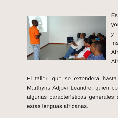
Es
yo
y 
In
Áf
Af
El taller, que se extenderá hasta
Marthyns Adjovi Leandre, quien c
algunas características generales
estas lenguas africanas.