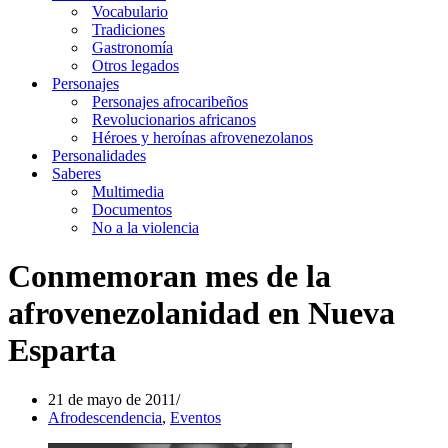
Vocabulario
Tradiciones
Gastronomía
Otros legados
Personajes
Personajes afrocaribeños
Revolucionarios africanos
Héroes y heroínas afrovenezolanos
Personalidades
Saberes
Multimedia
Documentos
No a la violencia
Conmemoran mes de la
afrovenezolanidad en Nueva
Esparta
21 de mayo de 2011
Afrodescendencia
,
Eventos