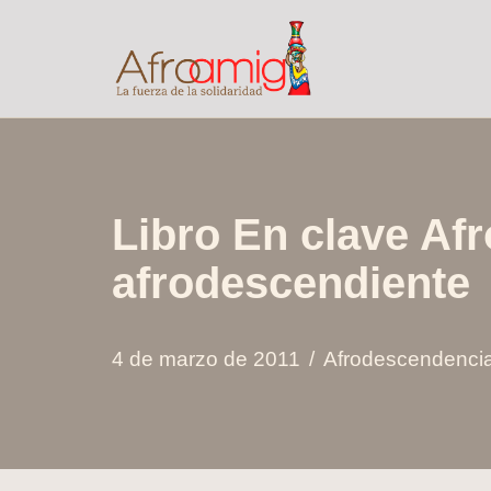
Saltar
al
contenido
Libro En clave Af
afrodescendiente
4 de marzo de 2011
Afrodescendenci