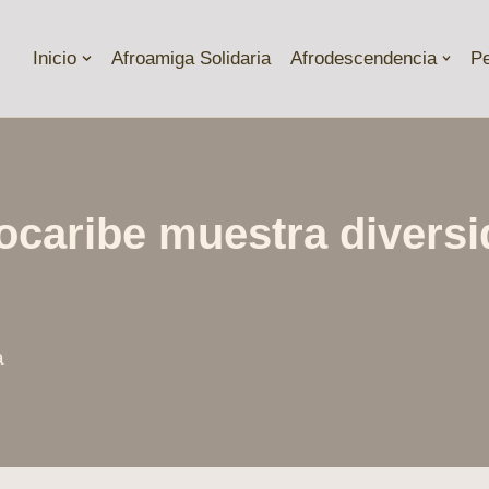
Inicio
Afroamiga Solidaria
Afrodescendencia
P
rocaribe muestra divers
a