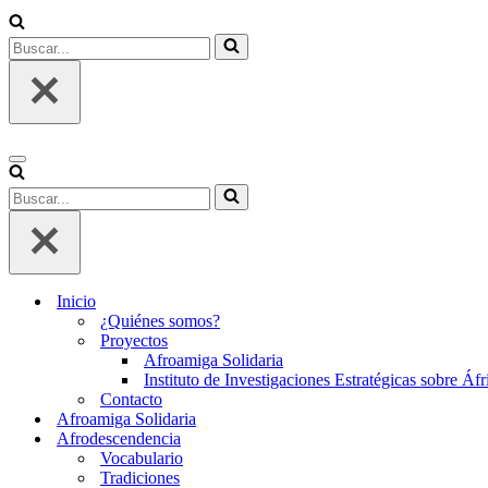
Buscar...
Menú
de
Buscar...
navegación
Inicio
¿Quiénes somos?
Proyectos
Afroamiga Solidaria
Instituto de Investigaciones Estratégicas sobre Áf
Contacto
Afroamiga Solidaria
Afrodescendencia
Vocabulario
Tradiciones