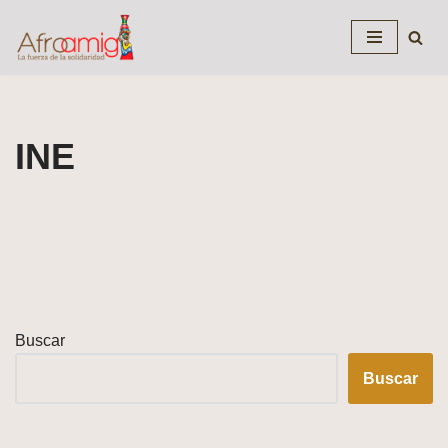
Saltar
al
contenido
INE
Buscar
Buscar