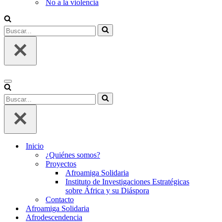
No a la violencia
Buscar...
Menú
de
Buscar...
navegación
Inicio
¿Quiénes somos?
Proyectos
Afroamiga Solidaria
Instituto de Investigaciones Estratégicas
sobre África y su Diáspora
Contacto
Afroamiga Solidaria
Afrodescendencia