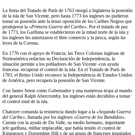
La firma del Tratado de París de 1763 otorgó a Inglaterra la posesión
de la isla de San Vicente, pero hasta 1773 los ingleses no pudieron
tomar su posesión ante la tenaz oposición de los Caribes Negros que
produjeron la
«Primera Guerra del Caribe»
. Por el tratado de paz
de 1773, los Garífuna se establecieron en la mitad norte de la isla y
los ingleses les autorizaron el libre comercio y la pesca, según las
leyes de la Corona.
En 1776 con el apoyo de Francia, las Trece Colonias inglesas de
Norteamérica redactan su Declaración de Independencia, la
situación permite a los pobladores de San Vicente -con ayuda
francesa- recuperar el control de la isla. En el Tratado de París de
1783, el Reino Unido reconoce la Independencia de Estados Unidos
de América, pero recupera la posesión de San Vicente.
Con James Seton como Gobernador y una numerosa tropa al mando
del general Ralph Abercromby, los ingleses están decididos a tomar
el control total de la isla.
Chatoyer comanda la resistencia dando lugar a la
«Segunda Guerra
del Caribe»
, llamada por los ingleses
«Guerra de los Bandidos»
.
Cuenta con la ayuda de Du Valle, su medio hermano, importante
jefe garífuna, militar implacable, que había tenido el control de
Kingstown y Dorsetshire Hill y de un grupo de franceses inspirados