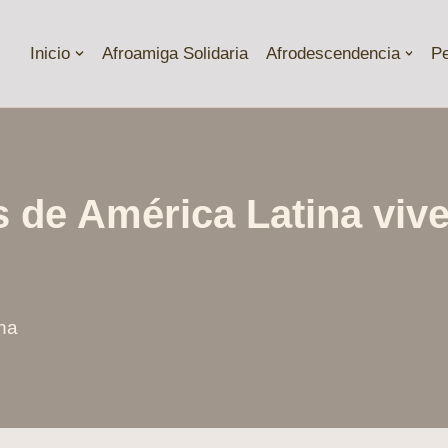
Inicio
Afroamiga Solidaria
Afrodescendencia
P
 de América Latina viv
na