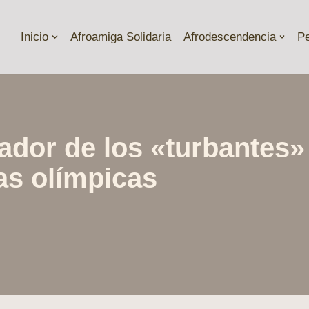
Inicio
Afroamiga Solidaria
Afrodescendencia
P
dor de los «turbantes» y
as olímpicas